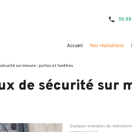
phone
06 88
Accueil
Nos réalisations
 sécurité sur mesure : portes et fenêtres
aux de sécurité sur 
Quelques exemples de réalisations