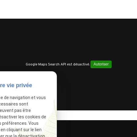
Google Maps Search API est désactivé.
Autoriser
re vie privée
ce de navigation et vous
cessaires sont
peuvent pas être
ésactiver les cookies de
s préférences. Vous
 cliquant sur le lien
ter que la désactivation