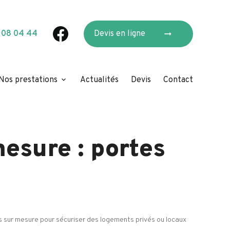
arrow_right_alt
 08 04 44
Devis en ligne
Nos prestations
Actualités
Devis
Contact
mesure : portes
 sur mesure pour sécuriser des logements privés ou locaux