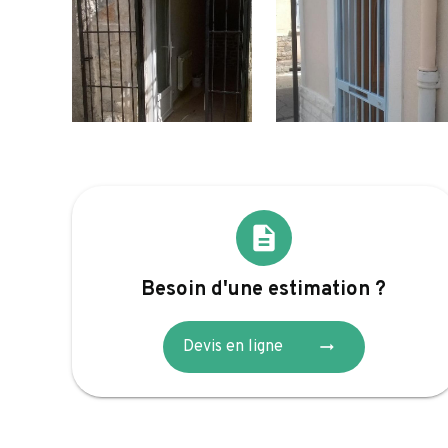
description
Besoin d'une estimation ?
arrow_right_alt
Devis en ligne