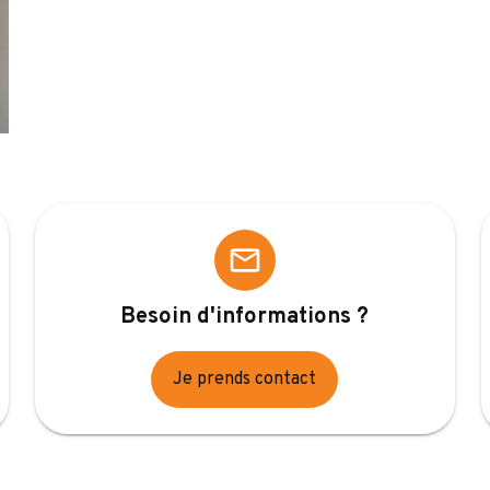
mail_outline
Besoin d'informations ?
Je prends contact